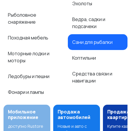
Эхолоты
Рыболовное
Ведра, садки и
снаряжение
подсачеки
Походная мебель
Сани для рыбалки
Моторные лодки и
Коптильни
моторы
Средства связи и
Ледобуры и пешни
навигации
Фонари и лампы
Мобильное
Продажа
Продажа
приложение
автомобилей
квартир
доступно Rustore
Новые и авто с
Купите ква