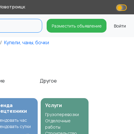
Новотроицк
Разместить объявление
Войти
Купели, чаны, бочки
щие
Другое
ренда
Услуги
пецтехники
Грузоперевозки
ендовать час
Отделочные
ендовать сутки
работы
Строительство