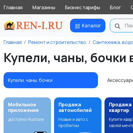
Главная
Магазины
Бизнес тарифы
Блог
Каталог
Главная
Ремонт и строительство
Сантехника, вод
Купели, чаны, бочки
Купели, чаны, бочки
Аксессуар
Мобильное
Продажа
Продажа
приложение
автомобилей
квартир
доступно Rustore
Новые и авто с
Купите ква
пробегом
своей мечт