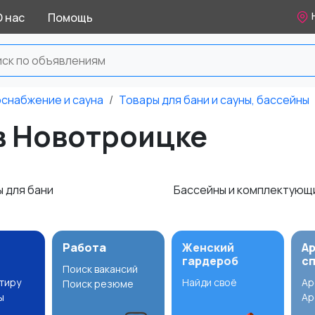
О нас
Помощь
оснабжение и сауна
Товары для бани и сауны, бассейны
 в Новотроицке
ы для бани
Бассейны и комплектую
Работа
Женский
А
гардероб
с
Поиск вакансий
ртиру
Найди своё
Ар
Поиск резюме
ы
Ар