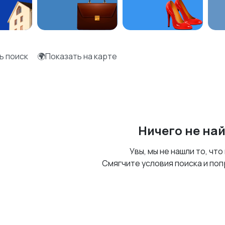
ь поиск
🌍Показать на карте
Ничего не на
Увы, мы не нашли то, что
Смягчите условия поиска и поп