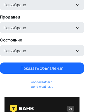
Не выбрано
Продавец
Не выбрано
Состояние
Не выбрано
Показать объявления
world-weather.ru
world-weather.ru