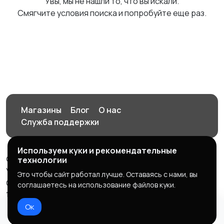
Увы, мы не нашли то, что вы искали.
Смягчите условия поиска и попробуйте еще раз.
Магазины
Блог
О нас
Служба поддержки
Используем куки и рекомендательные
© 2026 Орен-АЙ - Авто | Недвижимость | Работа |
технологии
Услуги
Это чтобы сайт работал лучше. Оставаясь с нами, вы
Создал Карусов Е.С ООО "ЦПК" ИНН 5609203278 ОГРН
соглашаетесь на использование файлов куки.
1235600008841
Ок
Правила сервиса
Политика конфиденциальности
Домой
Избранное
Добавить
Чат
Профиль