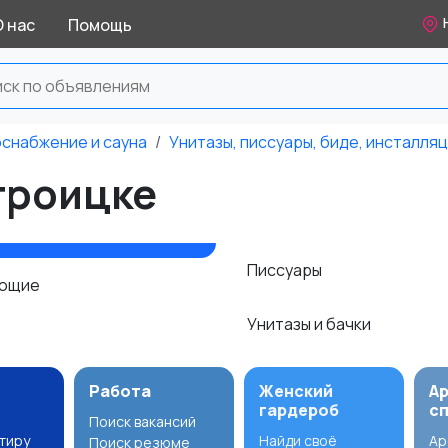
О нас
Помощь
оснабжение и сауна
Унитазы, писсуары, биде, инсталля
троицке
Писсуары
ующие
Унитазы и бачки
Работа
Женский
А
гардероб
с
Поиск вакансий
ртиру
Найди своё
Ар
Поиск резюме