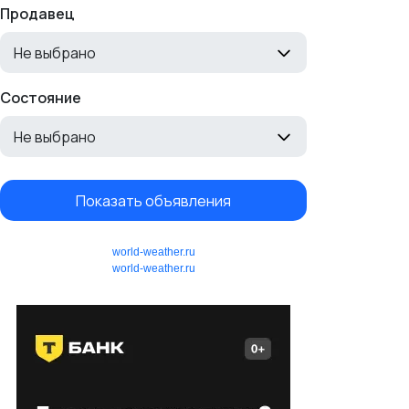
Продавец
Не выбрано
Состояние
Не выбрано
Показать объявления
world-weather.ru
world-weather.ru