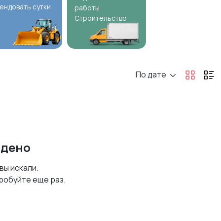
ендовать сутки
работы
Строительство
По дате
йдено
 вы искали.
робуйте еще раз.