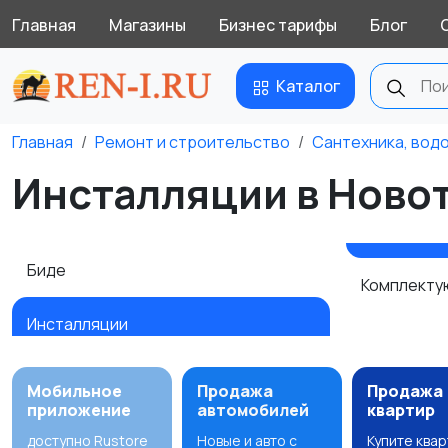
Главная
Магазины
Бизнес тарифы
Блог
Каталог
Главная
Ремонт и строительство
Сантехника, вод
Инсталляции в Ново
Биде
Комплект
Инсталляции
Мобильное
Продажа
Продажа
приложение
автомобилей
квартир
доступно Rustore
Новые и авто с
Купите ква