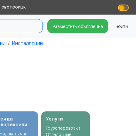
Новотроицк
Разместить объявление
Войти
ции
Инсталляции
ренда
Услуги
пецтехники
Грузоперевозки
ендовать час
Отделочные