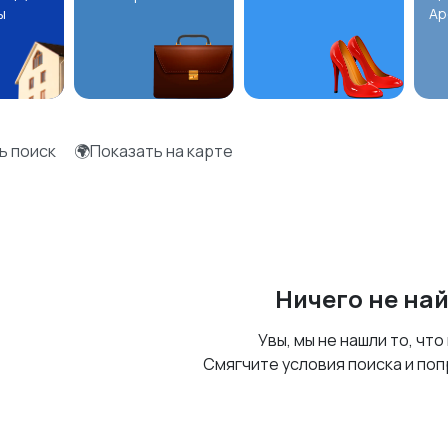
ы
Ар
ь поиск
🌍Показать на карте
Ничего не на
Увы, мы не нашли то, что
Смягчите условия поиска и поп