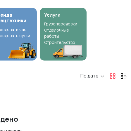
ренда
Услуги
пецтехники
Грузоперевозки
ендовать час
Отделочные
ендовать сутки
работы
Строительство
По дате
йдено