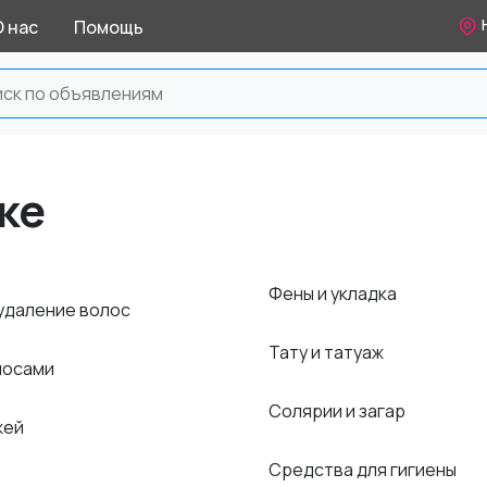
О нас
Помощь
ке
Фены и укладка
 удаление волос
Тату и татуаж
олосами
Солярии и загар
жей
Средства для гигиены