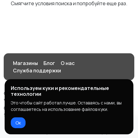
Смягчите условия поиска и попробуйте еще раз.
Магазины
Блог
О нас
Служба поддержки
Используем куки и рекомендательные
© 2026 Орен-АЙ - Авто | Недвижимость | Работа |
технологии
Услуги
Это чтобы сайт работал лучше. Оставаясь с нами, вы
Создал Карусов Е.С ООО "ЦПК" ИНН 5609203278 ОГРН
соглашаетесь на использование файлов куки.
1235600008841
Ок
Правила сервиса
Политика конфиденциальности
Домой
Избранное
Добавить
Чат
Профиль