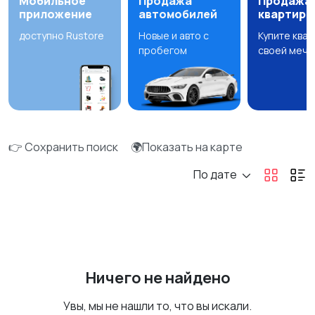
Мобильное
Продажа
Продажа
приложение
автомобилей
квартир
доступно Rustore
Новые и авто с
Купите ква
пробегом
своей мечт
👉 Сохранить поиск
🌍Показать на карте
По дате
Ничего не найдено
Увы, мы не нашли то, что вы искали.