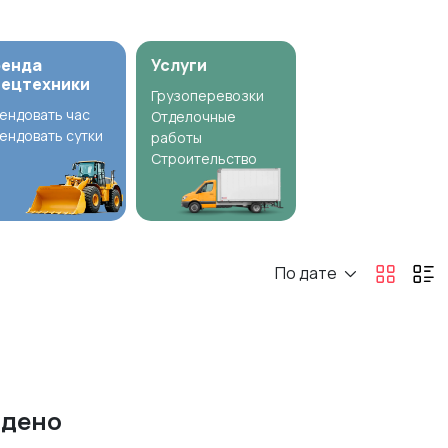
ренда
Услуги
пецтехники
Грузоперевозки
ендовать час
Отделочные
ендовать сутки
работы
Строительство
По дате
йдено