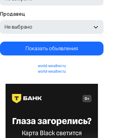
Продавец
Не выбрано
Показать объявления
world-weather.ru
world-weather.ru