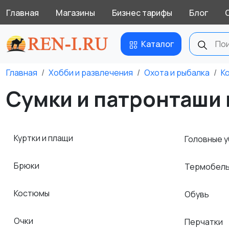
Главная
Магазины
Бизнес тарифы
Блог
Каталог
Главная
Хобби и развлечения
Охота и рыбалка
К
Сумки и патронташи 
Куртки и плащи
Головные 
Брюки
Термобел
Костюмы
Обувь
Очки
Перчатки