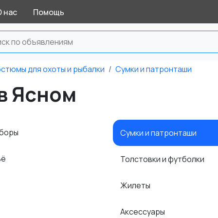
О нас
Помощь
остюмы для охоты и рыбалки
Сумки и патронташи
в Ясном
уборы
Сумки и патронташи
ьё
Толстовки и футболки
Жилеты
Аксессуары