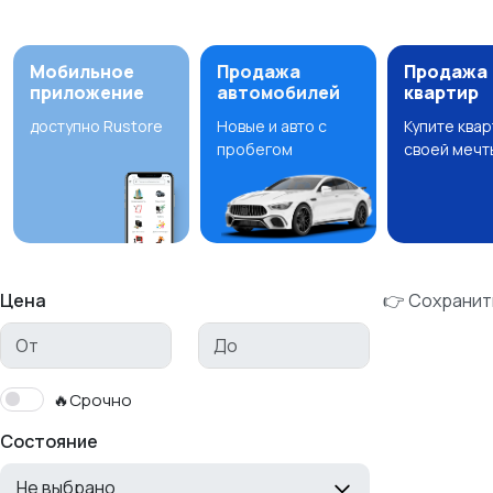
Мобильное
Продажа
Продажа
приложение
автомобилей
квартир
доступно Rustore
Новые и авто с
Купите ква
пробегом
своей мечт
Цена
👉 Сохранит
🔥Срочно
Состояние
Не выбрано