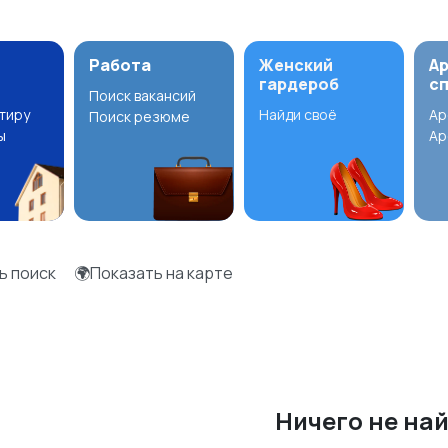
Работа
Женский
А
гардероб
с
Поиск вакансий
ртиру
Найди своё
Ар
Поиск резюме
ы
Ар
ь поиск
🌍Показать на карте
Ничего не на