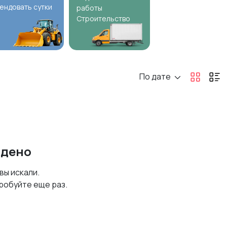
ендовать сутки
работы
Строительство
По дате
йдено
 вы искали.
робуйте еще раз.