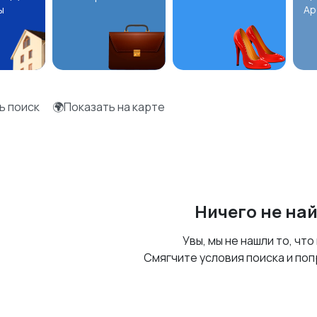
ы
Ар
ь поиск
🌍Показать на карте
Ничего не на
Увы, мы не нашли то, что
Смягчите условия поиска и поп