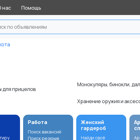
О нас
Помощь
хота
Монокуляры, бинокли, д
ы для прицелов
Хранение оружия и аксе
Работа
Женский
А
гардероб
с
Поиск вакансий
ртиру
Найди своё
Ар
Поиск резюме