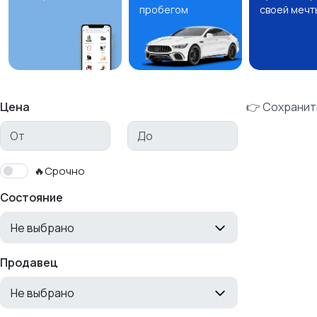
пробегом
своей мечт
Цена
👉 Сохранит
🔥Срочно
Состояние
Не выбрано
Продавец
Не выбрано