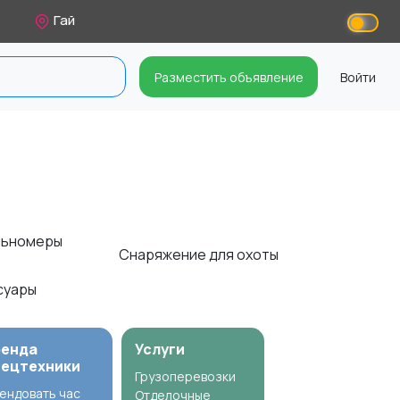
Гай
Разместить объявление
Войти
альномеры
Снаряжение для охоты
ссуары
ренда
Услуги
пецтехники
Грузоперевозки
ендовать час
Отделочные