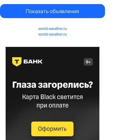
Показать объявления
world-weather.ru
world-weather.ru