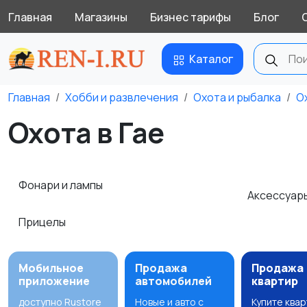
Главная
Магазины
Бизнес тарифы
Блог
Каталог
Главная
Хобби и развлечения
Охота и рыбалка
О
Охота в Гае
Фонари и лампы
Аксессуар
Прицелы
Мобильное
Продажа
Продажа
приложение
автомобилей
квартир
доступно Rustore
Новые и авто с
Купите ква