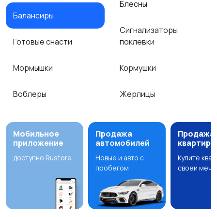
Блесны
Балансиры
Сигнализаторы
Готовые снасти
поклевки
Мормышки
Кормушки
Воблеры
Жерлицы
Мобильное
Продажа
Продажа
приложение
автомобилей
квартир
доступно Rustore
Новые и авто с
Купите ква
пробегом
своей мечт