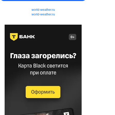
world-weather.ru
world-weather.ru