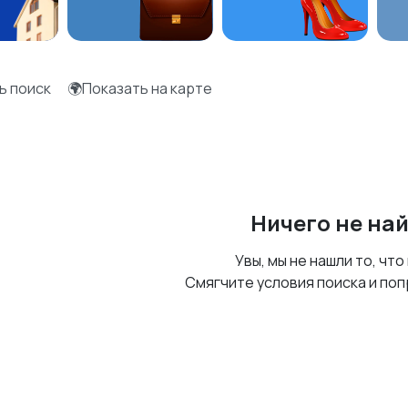
ь поиск
🌍Показать на карте
Ничего не на
Увы, мы не нашли то, что
Смягчите условия поиска и поп