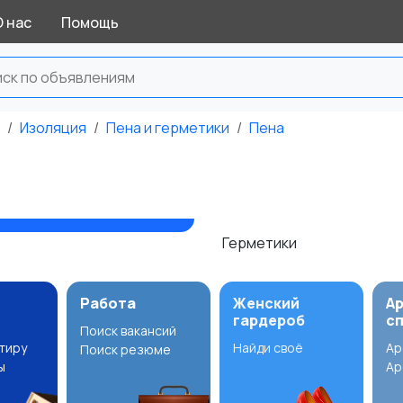
О нас
Помощь
Изоляция
Пена и герметики
Пена
Герметики
Работа
Женский
А
гардероб
с
Поиск вакансий
ртиру
Найди своё
Ар
Поиск резюме
ы
Ар