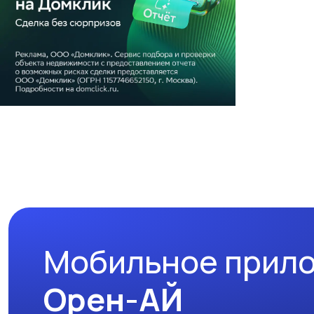
Мобильное прил
Орен-АЙ