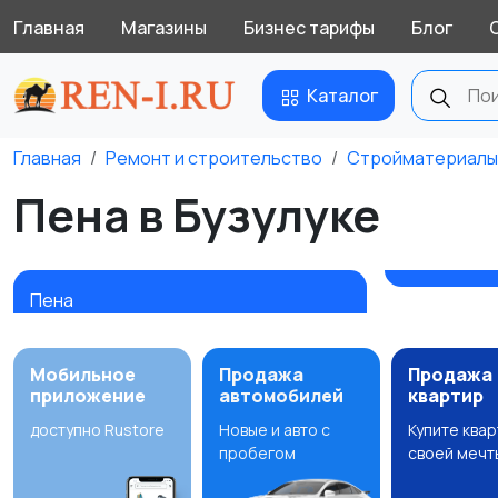
Главная
Магазины
Бизнес тарифы
Блог
Каталог
Главная
Ремонт и строительство
Стройматериалы
Пена в Бузулуке
Пена
Мобильное
Продажа
Продажа
приложение
автомобилей
квартир
доступно Rustore
Новые и авто с
Купите ква
пробегом
своей мечт