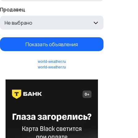
Продавец
Не выбрано
Показать объявления
world-weather.ru
world-weather.ru