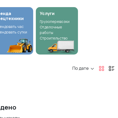
ренда
Услуги
пецтехники
Грузоперевозки
ендовать час
Отделочные
ендовать сутки
работы
Строительство
По дате
йдено