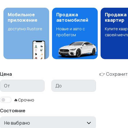
Мобильное
Продажа
Продажа
приложение
автомобилей
квартир
доступно Rustore
Новые и авто с
Купите ква
пробегом
своей мечт
Цена
👉 Сохранит
🔥Срочно
Состояние
Не выбрано