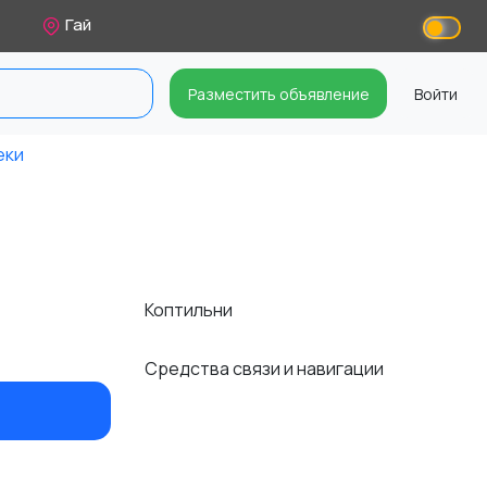
Гай
Разместить объявление
Войти
еки
в
Коптильни
Средства связи и навигации
и