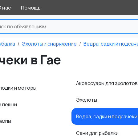
О нас
Помощь
ыбалка
Эхолоты и снаряжение
Ведра, садки и подсач
чеки в Гае
Аксессуары для эхолото
лодки и моторы
Эхолоты
и пешни
Ведра, садки и подсачек
лампы
Сани для рыбалки