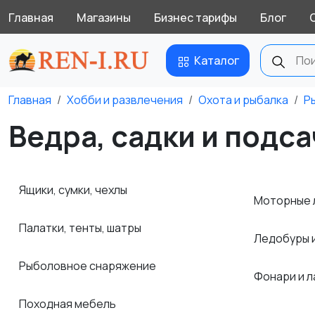
Главная
Магазины
Бизнес тарифы
Блог
Каталог
Главная
Хобби и развлечения
Охота и рыбалка
Р
Ведра, садки и подса
Ящики, сумки, чехлы
Моторные 
Палатки, тенты, шатры
Ледобуры 
Рыболовное снаряжение
Фонари и 
Походная мебель