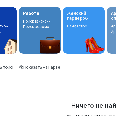
Работа
Женский
А
гардероб
с
Поиск вакансий
ртиру
Найди своё
Ар
Поиск резюме
ы
Ар
ь поиск
🌍Показать на карте
Ничего не на