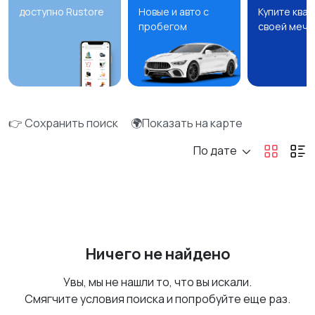
доступно Rustore
Новые и авто с
Купите ква
пробегом
своей мечт
👉 Сохранить поиск
🌍Показать на карте
По дате
Ничего не найдено
Увы, мы не нашли то, что вы искали.
Смягчите условия поиска и попробуйте еще раз.