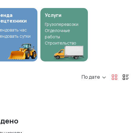
ренда
Услуги
пецтехники
Грузоперевозки
ендовать час
Отделочные
ендовать сутки
работы
Строительство
По дате
йдено