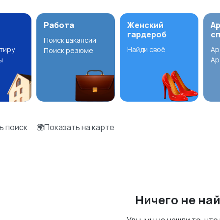
Работа
Женский
А
гардероб
с
Поиск вакансий
ртиру
Найди своё
Ар
Поиск резюме
ы
Ар
ь поиск
🌍Показать на карте
Ничего не на