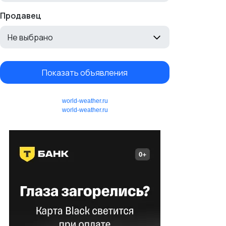
Продавец
Не выбрано
Показать объявления
world-weather.ru
world-weather.ru