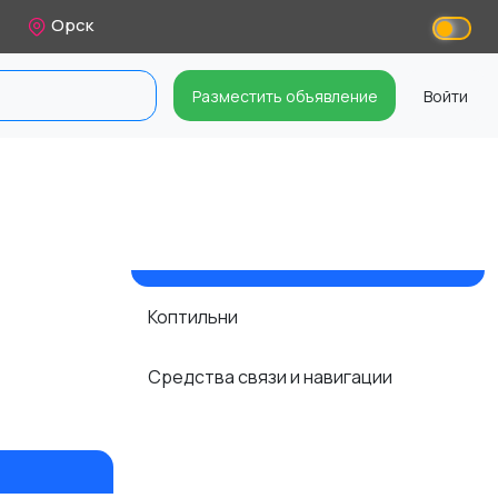
Орск
Разместить объявление
Войти
в
Коптильни
Средства связи и навигации
и