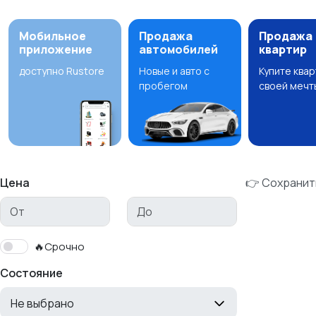
Мобильное
Продажа
Продажа
приложение
автомобилей
квартир
доступно Rustore
Новые и авто с
Купите ква
пробегом
своей мечт
Цена
👉 Сохранит
🔥Срочно
Состояние
Не выбрано