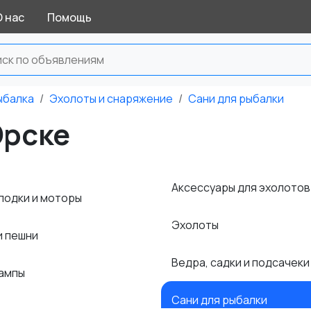
О нас
Помощь
ыбалка
Эхолоты и снаряжение
Сани для рыбалки
Орске
Аксессуары для эхолото
лодки и моторы
Эхолоты
и пешни
Ведра, садки и подсачек
лампы
Сани для рыбалки