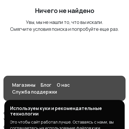
Ничего не найдено
Увы, мы не нашли то, что вы искали.
Смягчите условия поиска и попробуйте еще раз.
Магазины
Блог
О нас
Служба поддержки
Используем куки и рекомендательные
© 2026 Орен-АЙ - Авто | Недвижимость | Работа |
технологии
Услуги
Это чтобы сайт работал лучше. Оставаясь с нами, вы
Создал Карусов Е.С ООО "ЦПК" ИНН 5609203278 ОГРН
соглашаетесь на использование файлов куки.