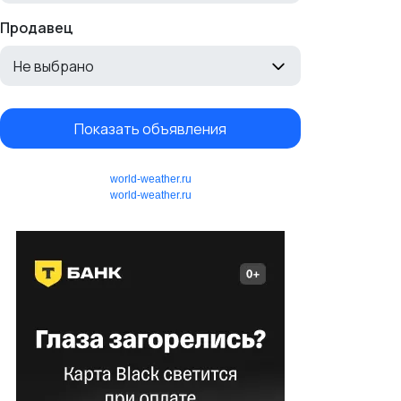
Продавец
Не выбрано
Показать объявления
world-weather.ru
world-weather.ru