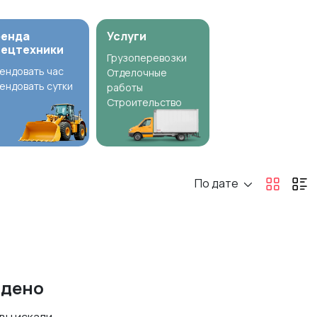
ренда
Услуги
пецтехники
Грузоперевозки
ендовать час
Отделочные
ендовать сутки
работы
Строительство
По дате
йдено