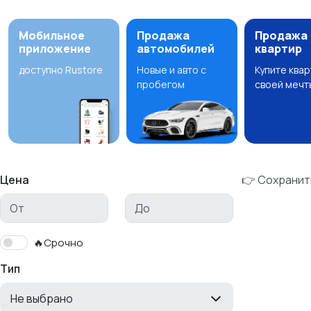
Мобильное
Продажа
Продажа
приложение
автомобилей
квартир
доступно Rustore
Новые и авто с
Купите ква
пробегом
своей мечт
Цена
👉 Сохранит
🔥Срочно
Тип
Не выбрано