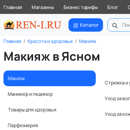
Главная
Магазины
Бизнес тарифы
Блог
Каталог
Главная
Красота и здоровье
Макияж
Макияж в Ясном
Макияж
Стрижка и
Маникюр и педикюр
Уход за в
Товары для здоровья
Уход за ко
Парфюмерия