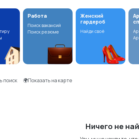
Работа
Женский
А
гардероб
с
Поиск вакансий
ртиру
Найди своё
Ар
Поиск резюме
ы
Ар
ь поиск
🌍Показать на карте
Ничего не на