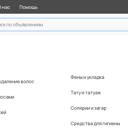
О нас
Помощь
Фены и укладка
 удаление волос
Тату и татуаж
олосами
Солярии и загар
жей
Средства для гигиены