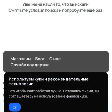
Увы, мы не нашли то, что вы искали.
Смягчите условия поиска и попробуйте еще раз.
Магазины
Блог
О нас
Служба поддержки
Используем куки и рекомендательные
© 2026 Орен-АЙ - Авто | Недвижимость | Работа |
технологии
Услуги
Это чтобы сайт работал лучше. Оставаясь с нами, вы
Создал Карусов Е.С ООО "ЦПК" ИНН 5609203278 ОГРН
соглашаетесь на использование файлов куки.
1235600008841
Ок
Правила сервиса
Политика конфиденциальности