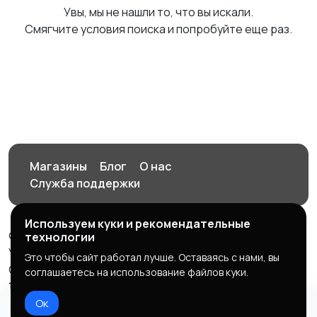
Увы, мы не нашли то, что вы искали.
Смягчите условия поиска и попробуйте еще раз.
Магазины
Блог
О нас
Служба поддержки
Используем куки и рекомендательные
© 2026 Орен-АЙ - Авто | Недвижимость | Работа |
технологии
Услуги
Это чтобы сайт работал лучше. Оставаясь с нами, вы
Создал Карусов Е.С ООО "ЦПК" ИНН 5609203278 ОГРН
соглашаетесь на использование файлов куки.
1235600008841
Ок
Правила сервиса
Политика конфиденциальности