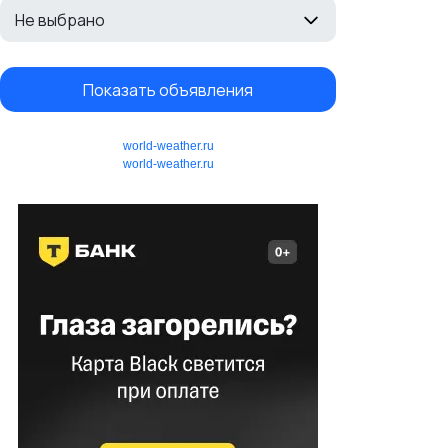
Не выбрано
Показать объявления
world-weather.ru
world-weather.ru