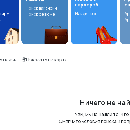
гардероб
с
Поиск вакансий
ртиру
Найди своё
Ар
Поиск резюме
ы
Ар
ь поиск
🌍Показать на карте
Ничего не на
Увы, мы не нашли то, что
Смягчите условия поиска и поп