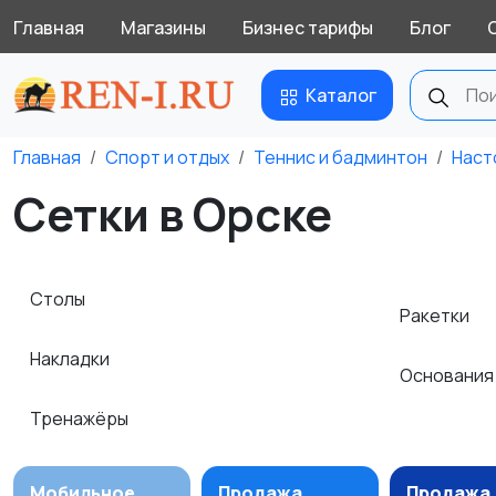
Главная
Магазины
Бизнес тарифы
Блог
Каталог
Главная
Спорт и отдых
Теннис и бадминтон
Наст
Сетки в Орске
Столы
Ракетки
Накладки
Основани
Тренажёры
Мобильное
Продажа
Продажа