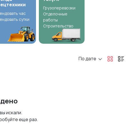
пецтехники
Грузоперевозки
ендовать час
Отделочные
ендовать сутки
работы
Строительство
По дате
йдено
 вы искали.
робуйте еще раз.