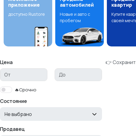
приложение
автомобилей
квартир
доступно Rustore
Новые и авто с
Купите ква
пробегом
своей мечт
Цена
👉 Сохранит
🔥Срочно
Состояние
Не выбрано
Продавец