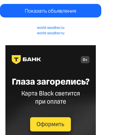
Показать объявления
world-weather.ru
world-weather.ru