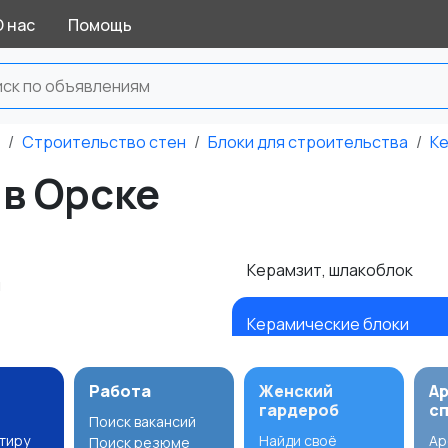
О нас
Помощь
Строительство стен
Блоки для строительства
Ке
в Орске
Керамзит, шлакоблок
н
Керамические блоки
Работа
Женский
А
гардероб
с
Поиск вакансий
ртиру
Найди своё
Ар
Поиск резюме