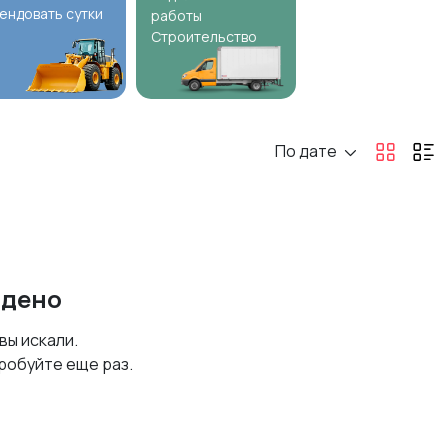
ендовать сутки
работы
Строительство
По дате
йдено
 вы искали.
робуйте еще раз.