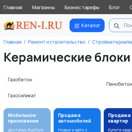
Главная
Магазины
Бизнес тарифы
Блог
Каталог
Главная
Ремонт и строительство
Стройматериалы
Керамические блоки 
Газобетон
Пенобето
Газосиликат
Мобильное
Продажа
Продажа
приложение
автомобилей
квартир
доступно Rustore
Новые и авто с
Купите ква