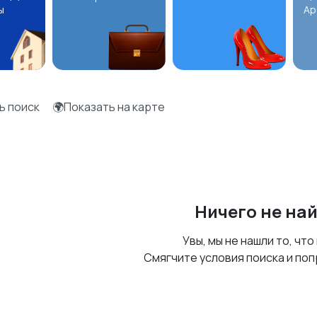
ы
Ар
ь поиск
🌍Показать на карте
Ничего не на
Увы, мы не нашли то, что
Смягчите условия поиска и поп