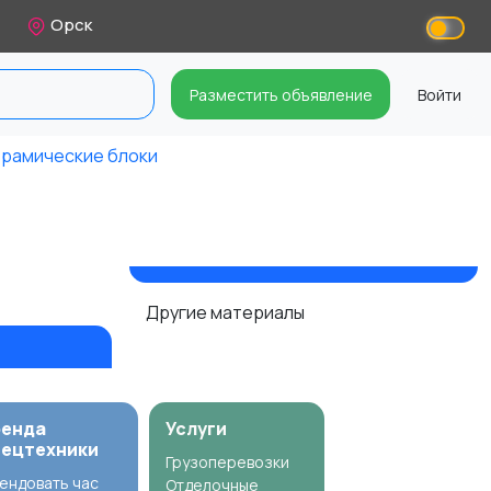
Орск
Разместить объявление
Войти
рамические блоки
Другие материалы
ренда
Услуги
пецтехники
Грузоперевозки
ендовать час
Отделочные