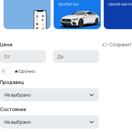
пробегом
своей мечт
Цена
👉 Сохранит
🔥Срочно
Продавец
Не выбрано
Состояние
Не выбрано