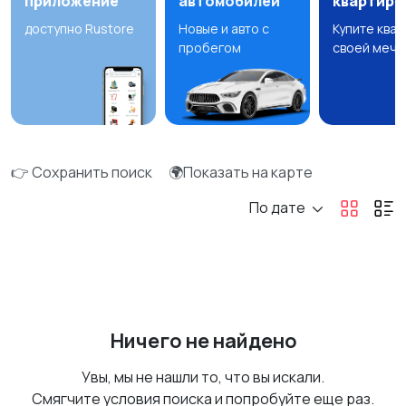
приложение
автомобилей
квартир
доступно Rustore
Новые и авто с
Купите ква
пробегом
своей мечт
👉 Сохранить поиск
🌍Показать на карте
По дате
Ничего не найдено
Увы, мы не нашли то, что вы искали.
Смягчите условия поиска и попробуйте еще раз.