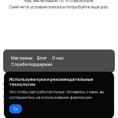
Увы, мы не нашли то, что вы искали.
Смягчите условия поиска и попробуйте еще раз.
Магазины
Блог
О нас
Служба поддержки
Используем куки и рекомендательные
© 2026 Орен-АЙ - Авто | Недвижимость | Работа |
технологии
Услуги
Это чтобы сайт работал лучше. Оставаясь с нами, вы
Создал Карусов Е.С ООО "ЦПК" ИНН 5609203278 ОГРН
соглашаетесь на использование файлов куки.
1235600008841
Ок
Правила сервиса
Политика конфиденциальности
Домой
Избранное
Добавить
Чат
Профиль