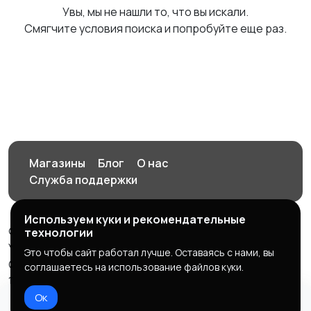
Увы, мы не нашли то, что вы искали.
Смягчите условия поиска и попробуйте еще раз.
Магазины
Блог
О нас
Служба поддержки
Используем куки и рекомендательные
© 2026 Орен-АЙ - Авто | Недвижимость | Работа |
технологии
Услуги
Это чтобы сайт работал лучше. Оставаясь с нами, вы
Создал Карусов Е.С ООО "ЦПК" ИНН 5609203278 ОГРН
соглашаетесь на использование файлов куки.
1235600008841
Ок
Правила сервиса
Политика конфиденциальности