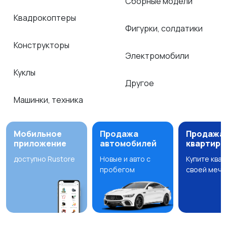
Сборные модели
Квадрокоптеры
Фигурки, солдатики
Конструкторы
Электромобили
Куклы
Другое
Машинки, техника
Мобильное
Продажа
Продажа
приложение
автомобилей
квартир
доступно Rustore
Новые и авто с
Купите ква
пробегом
своей мечт