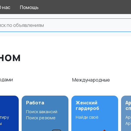
О нас
Помощь
сном
одами
Международные
Работа
Женский
А
гардероб
с
Поиск вакансий
ртиру
Найди своё
Ар
Поиск резюме
ы
Ар