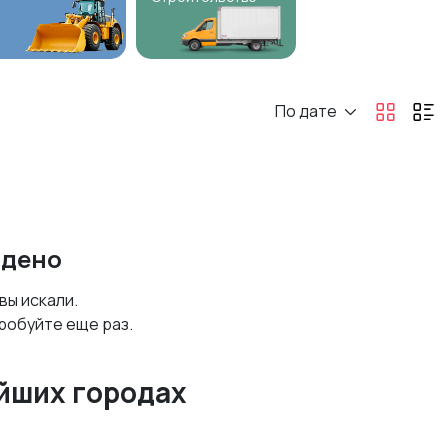
По дате
йдено
 вы искали.
робуйте еще раз.
йших городах