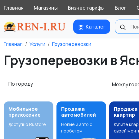
Главная
Магазины
Бизнес тарифы
Блог
Каталог
Главная
Услуги
Грузоперевозки
Грузоперевозки в Я
По городу
Между гор
Мобильное
Продажа
Продажа
приложение
автомобилей
квартир
доступно Rustore
Новые и авто с
Купите ква
пробегом
своей мечт