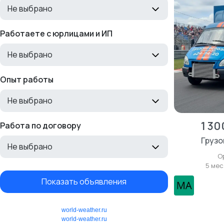
Не выбрано
Работаете с юрлицами и ИП
Не выбрано
Опыт работы
Не выбрано
1 30
Работа по договору
Грузо
Не выбрано
О
5 мес
Показать объявления
world-weather.ru
world-weather.ru