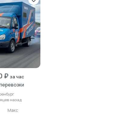
0 ₽
за час
перевозки
ренбург
яцев назад
Макс