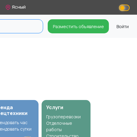
Ясный
Разместить объявление
Войти
ренда
Услуги
пецтехники
Грузоперевозки
ендовать час
Отделочные
ендовать сутки
работы
Строительство