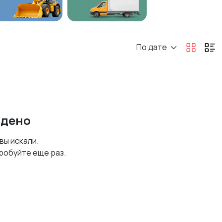
По дате
йдено
 вы искали.
робуйте еще раз.