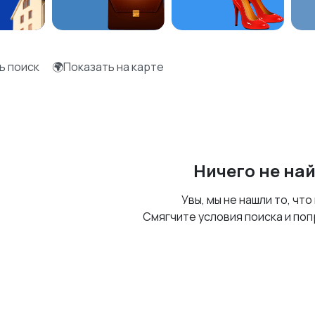
ь поиск
🌍Показать на карте
Ничего не на
Увы, мы не нашли то, что
Смягчите условия поиска и поп