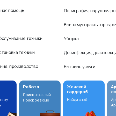
рная помощь
Полиграфия, наружная р
Вывоз мусора и вторсыр
обслуживание техники
Уборка
становка техники
Дезинфекция, дезинсекц
ние, производство
Бытовые услуги
Работа
Женский
А
гардероб
с
Поиск вакансий
ртиру
Найди своё
Ар
Поиск резюме
ы
Ар