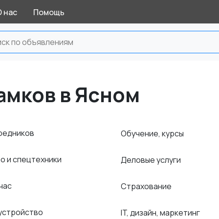
О нас
Помощь
амков в Ясном
средников
Обучение, курсы
о и спецтехники
Деловые услуги
 час
Страхование
оустройство
IT, дизайн, маркетинг