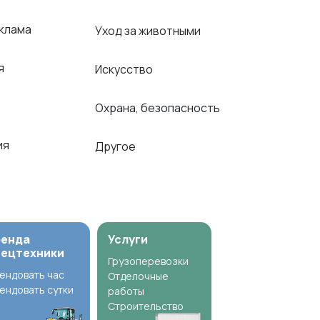
еклама
Уход за животными
ья
Искусство
Охрана, безопасность
ия
Другое
ренда
Услуги
пецтехники
Грузоперевозки
ендовать час
Отделочные
ендовать сутки
работы
Строительство