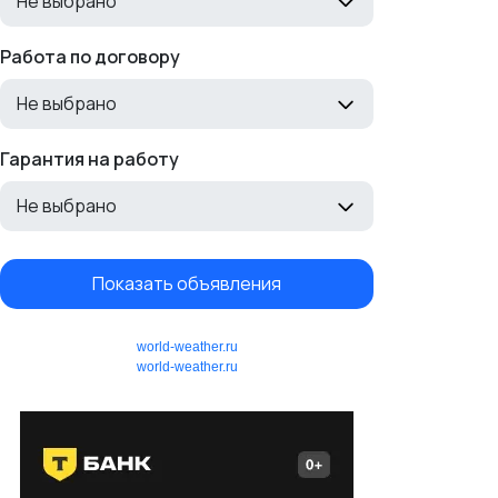
Не выбрано
Работа по договору
Не выбрано
Гарантия на работу
Не выбрано
Показать объявления
world-weather.ru
world-weather.ru