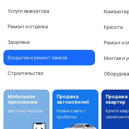
Услуги эвакуатора
Компьюте
Ремонт и отделка
Красота
Здоровье
Ремонт и 
Вскрытие и ремонт замков
Монтаж и у
Строительство
Оборудова
Мобильное
Продажа
Продажа
приложение
автомобилей
квартир
доступно Rustore
Новые и авто с
Купите ква
пробегом
своей мечт