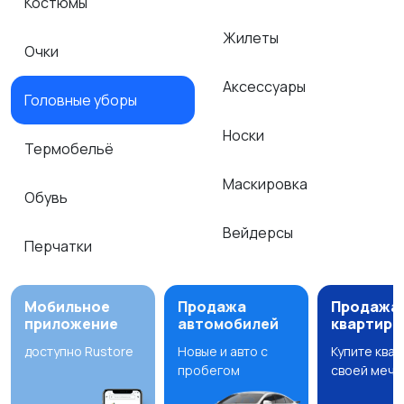
Костюмы
Жилеты
Очки
Аксессуары
Головные уборы
Носки
Термобельё
Маскировка
Обувь
Вейдерсы
Перчатки
Мобильное
Продажа
Продажа
приложение
автомобилей
квартир
доступно Rustore
Новые и авто с
Купите ква
пробегом
своей мечт