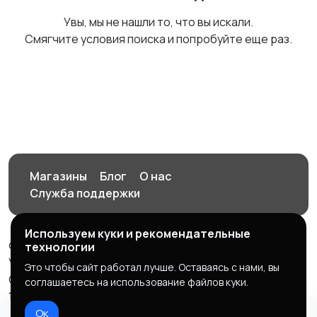
Увы, мы не нашли то, что вы искали.
Смягчите условия поиска и попробуйте еще раз.
Магазины
Блог
О нас
Служба поддержки
Используем куки и рекомендательные
© 2026 Орен-АЙ - Авто | Недвижимость | Работа |
технологии
Услуги
Это чтобы сайт работал лучше. Оставаясь с нами, вы
Создал Карусов Е.С ООО "ЦПК" ИНН 5609203278 ОГРН
соглашаетесь на использование файлов куки.
1235600008841
Ок