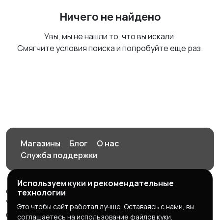
Ничего не найдено
Увы, мы не нашли то, что вы искали.
Смягчите условия поиска и попробуйте еще раз.
Магазины
Блог
О нас
Служба поддержки
Используем куки и рекомендательные
© 2026 Орен-АЙ - Авто | Недвижимость | Работа |
технологии
Услуги
Это чтобы сайт работал лучше. Оставаясь с нами, вы
Создал Карусов Е.С ООО "ЦПК" ИНН 5609203278 ОГРН
соглашаетесь на использование файлов куки.