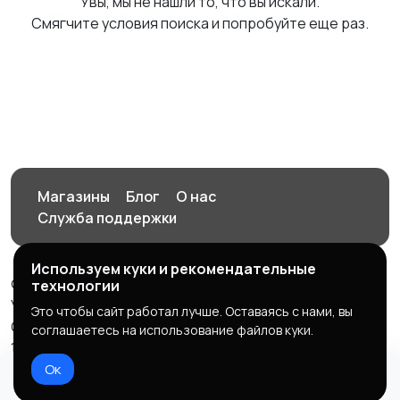
Увы, мы не нашли то, что вы искали.
Смягчите условия поиска и попробуйте еще раз.
Магазины
Блог
О нас
Служба поддержки
Используем куки и рекомендательные
© 2026 Орен-АЙ - Авто | Недвижимость | Работа |
технологии
Услуги
Это чтобы сайт работал лучше. Оставаясь с нами, вы
Создал Карусов Е.С ООО "ЦПК" ИНН 5609203278 ОГРН
соглашаетесь на использование файлов куки.
1235600008841
Ок
Правила сервиса
Политика конфиденциальности
Домой
Избранное
Добавить
Чат
Профиль