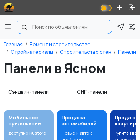
Главная
Ремонт и строительство
Стройматериалы
Строительство стен
Панели
Панели в Ясном
Сэндвич-панели
СИП-панели
Мобильное
Продажа
Продажа
приложение
автомобилей
квартир
доступно Rustore
Новые и авто с
Купите ква
пробегом
своей мечт