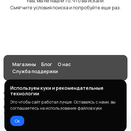
Увы, мы не нашли то, что вы искали.
Смягчите условия поиска и попробуйте еще раз.
Магазины
Блог
О нас
Служба поддержки
Используем куки и рекомендательные
© 2026 Орен-АЙ - Авто | Недвижимость | Работа |
технологии
Услуги
Это чтобы сайт работал лучше. Оставаясь с нами, вы
Создал Карусов Е.С ООО "ЦПК" ИНН 5609203278 ОГРН
соглашаетесь на использование файлов куки.
1235600008841
Ок
Правила сервиса
Политика конфиденциальности
Домой
Избранное
Добавить
Чат
Профиль