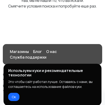
Увы, мы не нашли то, что вы искали.
Смягчите условия поиска и попробуйте еще раз.
Магазины
Блог
О нас
Служба поддержки
Используем куки и рекомендательные
© 2026 Орен-АЙ - Авто | Недвижимость | Работа |
технологии
Услуги
Это чтобы сайт работал лучше. Оставаясь с нами, вы
Создал Карусов Е.С ООО "ЦПК" ИНН 5609203278 ОГРН
соглашаетесь на использование файлов куки.
1235600008841
Ок
Правила сервиса
Политика конфиденциальности
Домой
Избранное
Добавить
Чат
Профиль