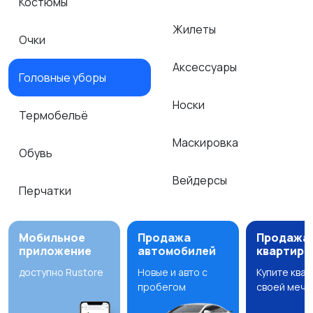
Костюмы
Жилеты
Очки
Аксессуары
Головные уборы
Носки
Термобельё
Маскировка
Обувь
Вейдерсы
Перчатки
Мобильное
Продажа
Продажа
приложение
автомобилей
квартир
доступно Rustore
Новые и авто с
Купите ква
пробегом
своей мечт