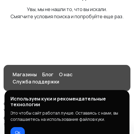
Увы, мы не нашли то, что вы искали.
Смягчите условия поиска и попробуйте еще раз.
Магазины
Блог
О нас
Служба поддержки
Используем куки и рекомендательные
© 2026 Орен-АЙ - Авто | Недвижимость | Работа |
технологии
Услуги
Это чтобы сайт работал лучше. Оставаясь с нами, вы
Создал Карусов Е.С ООО "ЦПК" ИНН 5609203278 ОГРН
соглашаетесь на использование файлов куки.
1235600008841
Ок