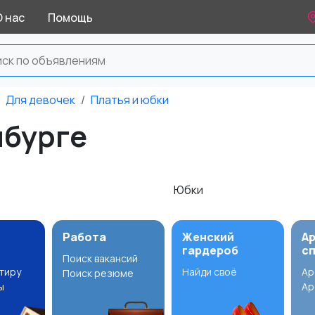
О нас
Помощь
Для девочек
Платья и юбки
нбурге
Юбки
Работа
Женский
А
гардероб
с
Поиск вакансий
ртиру
Найди своё
Ар
Поиск резюме
ы
Ар