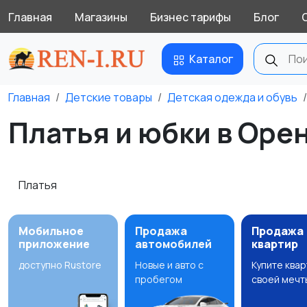
Главная
Магазины
Бизнес тарифы
Блог
Каталог
Главная
Детские товары
Детская одежда и обувь
Платья и юбки в Оре
Платья
Мобильное
Продажа
Продажа
приложение
автомобилей
квартир
доступно Rustore
Новые и авто с
Купите ква
пробегом
своей мечт