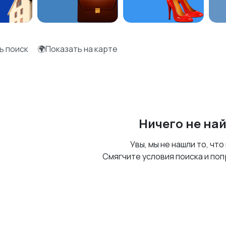
ь поиск
🌍Показать на карте
Ничего не на
Увы, мы не нашли то, что
Смягчите условия поиска и поп