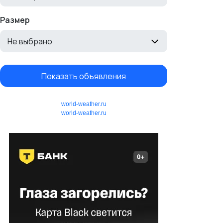
Размер
Не выбрано
Показать объявления
world-weather.ru
world-weather.ru