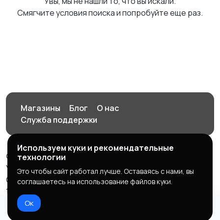
Увы, мы не нашли то, что вы искали.
Смягчите условия поиска и попробуйте еще раз.
Магазины
Блог
О нас
Служба поддержки
Используем куки и рекомендательные
© 2026 Орен-АЙ - Авто | Недвижимость | Работа |
технологии
Услуги
Это чтобы сайт работал лучше. Оставаясь с нами, вы
Создал Карусов Е.С ООО "ЦПК" ИНН 5609203278 ОГРН
соглашаетесь на использование файлов куки.
1235600008841
Ок
Правила сервиса
Политика конфиденциальности
Домой
Избранное
Добавить
Чат
Профиль