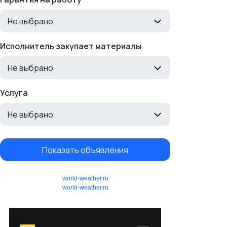
Не выбрано
Исполнитель закупает материалы
Не выбрано
Услуга
Не выбрано
Показать объявления
world-weather.ru
world-weather.ru