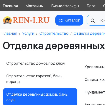
Главная
Магазины
Бизнес тарифы
Блог
Каталог
Главная
Услуги
Строительство
Отделка деревян
Отделка деревянных 
Строительство домов под ключ
Кровельны
Строительство гаражей, бань,
Сварка, ко
веранд
Фундамент
Отделка деревянных домов, бань,
саун
Алмазное 