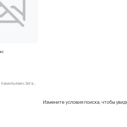
ас
Ильдар Камильевич Зиганшин
Измените условия поиска, чтобы уви