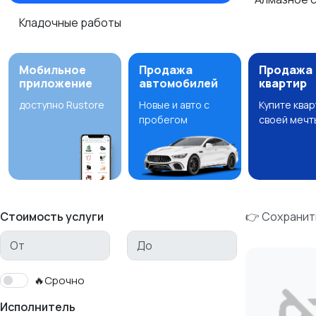
Кладочные работы
Мобильное
Продажа
Продажа
приложение
автомобилей
квартир
доступно Rustore
Новые и авто с
Купите ква
пробегом
своей мечт
Стоимость услуги
👉 Сохранит
🔥Срочно
Исполнитель