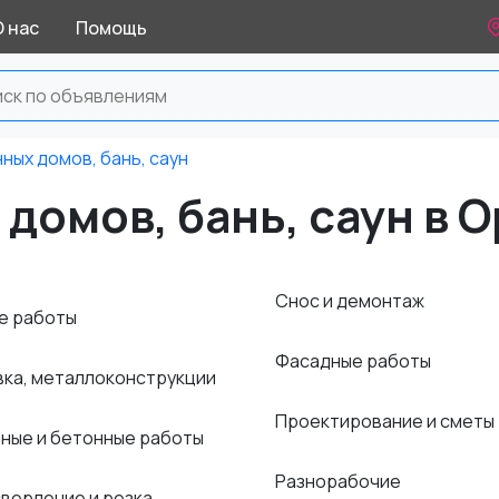
О нас
Помощь
ных домов, бань, саун
домов, бань, саун в 
Снос и демонтаж
е работы
Фасадные работы
вка, металлоконструкции
Проектирование и сметы
ные и бетонные работы
Разнорабочие
сверление и резка