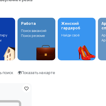
Работа
Женский
А
гардероб
с
Поиск вакансий
ртиру
Найди своё
Ар
Поиск резюме
ы
Ар
ь поиск
🌍Показать на карте