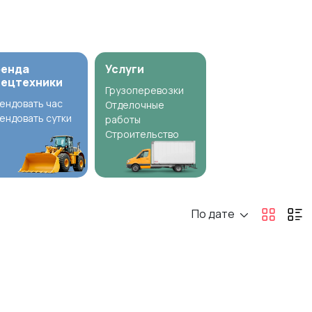
ренда
Услуги
пецтехники
Грузоперевозки
ендовать час
Отделочные
ендовать сутки
работы
Строительство
По дате