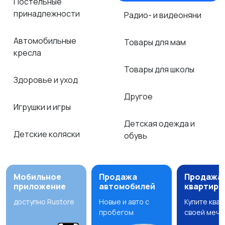
Постельные
принадлежности
Радио- и видеоняни
Автомобильные
Товары для мам
кресла
Товары для школы
Здоровье и уход
Другое
Игрушки и игры
Детская одежда и
Детские коляски
обувь
Мобильное
Продажа
Продажа
приложение
автомобилей
квартир
доступно Rustore
Новые и авто с
Купите ква
пробегом
своей мечт