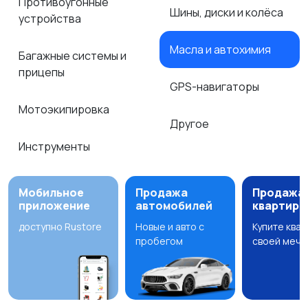
Противоугонные
Шины, диски и колёса
устройства
Масла и автохимия
Багажные системы и
прицепы
GPS-навигаторы
Мотоэкипировка
Другое
Инструменты
Мобильное
Продажа
Продажа
приложение
автомобилей
квартир
доступно Rustore
Новые и авто с
Купите ква
пробегом
своей мечт