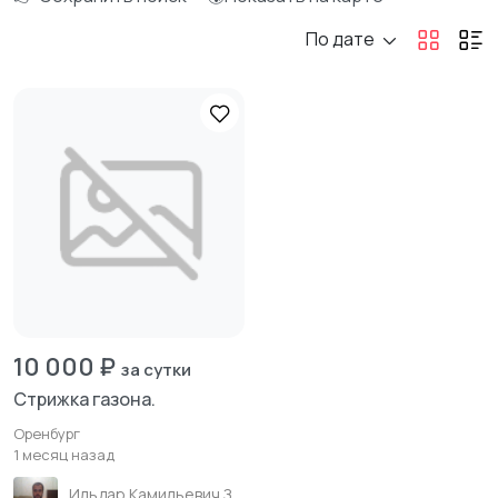
По дате
10 000 ₽
за сутки
Стрижка газона.
Оренбург
1 месяц назад
Ильдар Камильевич Зиганшин