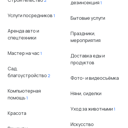
Строительство
2
дезинсекция
1
Услуги посредников
1
Бытовые услуги
Аренда авто и
Праздники,
спецтехники
мероприятия
Мастер на час
1
Доставка еды и
продуктов
Сад,
благоустройство
2
Фото- и видеосъёмка
Компьютерная
Няни, сиделки
помощь
1
Уход за животными
1
Красота
Искусство