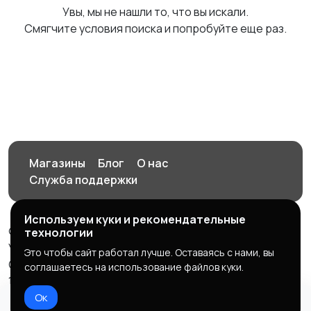
Увы, мы не нашли то, что вы искали.
Смягчите условия поиска и попробуйте еще раз.
Магазины
Блог
О нас
Служба поддержки
Используем куки и рекомендательные
© 2026 Орен-АЙ - Авто | Недвижимость | Работа |
технологии
Услуги
Это чтобы сайт работал лучше. Оставаясь с нами, вы
Создал Карусов Е.С ООО "ЦПК" ИНН 5609203278 ОГРН
соглашаетесь на использование файлов куки.
1235600008841
Ок
Правила сервиса
Политика конфиденциальности