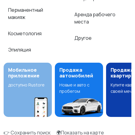
Перманентный
Аренда рабочего
макияж
места
Косметология
Другое
Эпиляция
Мобильное
Продажа
Продажа
приложение
автомобилей
квартир
доступно Rustore
Новые и авто с
Купите ква
пробегом
своей мечт
👉 Сохранить поиск
🌍Показать на карте