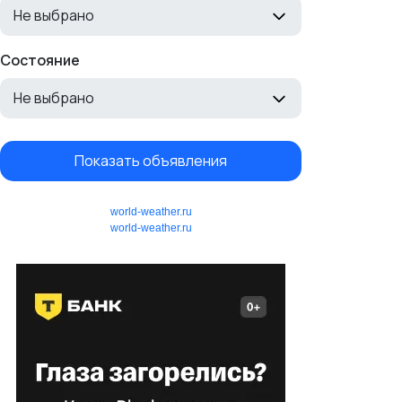
Не выбрано
Состояние
Не выбрано
Показать объявления
world-weather.ru
world-weather.ru