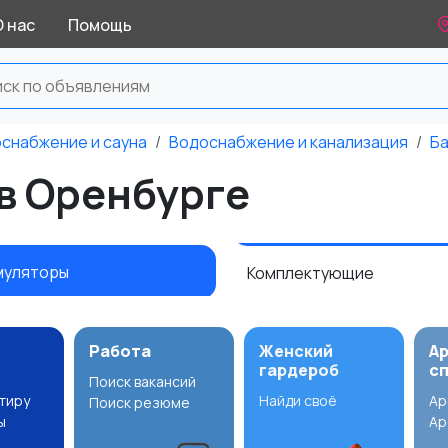
О нас
Помощь
оснабжение и сауна
Водоснабжение и канализация
Ба
в Оренбурге
муляторы
Комплектующие
Работа
Женский
А
гардероб
с
Поиск вакансий
ртиру
Найди своё
Ар
Поиск резюме
ы
Ар