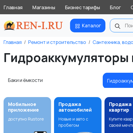
Главная
Магазины
Бизнес тарифы
Блог
Каталог
Главная
Ремонт и строительство
Сантехника, вод
Гидроаккумуляторы 
Баки и ёмкости
Гидроакку
Мобильное
Продажа
Продажа
приложение
автомобилей
квартир
доступно Rustore
Новые и авто с
Купите ква
пробегом
своей мечт