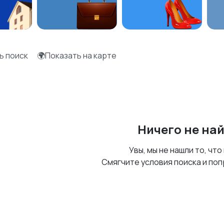
ь поиск
🌍Показать на карте
Ничего не на
Увы, мы не нашли то, что
Смягчите условия поиска и поп