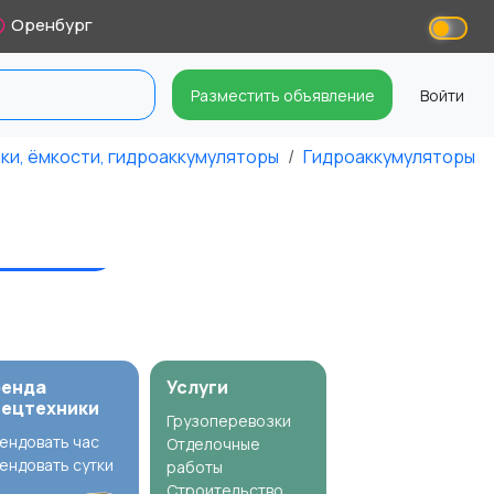
Оренбург
Разместить объявление
Войти
ки, ёмкости, гидроаккумуляторы
Гидроаккумуляторы
ренда
Услуги
пецтехники
Грузоперевозки
ендовать час
Отделочные
ендовать сутки
работы
Строительство