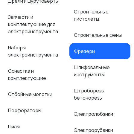
Дрели и шуруповёрты
Строительные
Запчасти и
пистолеты
комплектующие для
электроинструмента
Строительные фены
Наборы
Фрезеры
электроинструмента
Шлифовальные
Оснастка и
инструменты
комплектующие
Штроборезы,
Отбойные молотки
бетонорезы
Перфораторы
Электролобзики
Пилы
Электрорубанки