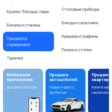
Столовые приборы
Кружки, блюдца, пары
Блюда и салатники
Бокалы и стаканы
Кувшины и графины
Предметы
сервировки
Рюмки и стопки
Тарелки
Мобильное
Продажа
Продажа
приложение
автомобилей
квартир
доступно Rustore
Новые и авто с
Купите ква
пробегом
своей мечт