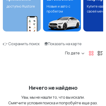
доступно Rustore
Новые и авто с
Купите ква
пробегом
своей мечт
👉 Сохранить поиск
🌍Показать на карте
По дате
Ничего не найдено
Увы, мы не нашли то, что вы искали.
Смягчите условия поиска и попробуйте еще раз.