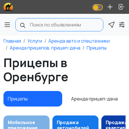
Главная
Услуги
Аренда авто и спецтехники
Аренда прицепов, прицеп-дача
Прицепы
Прицепы в
Оренбурге
Прицепы
Аренда прицеп-дача
Мобильное
Продажа
Продажа
приложение
автомобилей
квартир