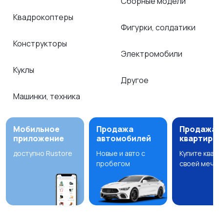
Сборные модели
Квадрокоптеры
Фигурки, солдатики
Конструкторы
Электромобили
Куклы
Другое
Машинки, техника
Мобильное
Продажа
Продажа
приложение
автомобилей
квартир
доступно Rustore
Новые и авто с
Купите ква
пробегом
своей мечт