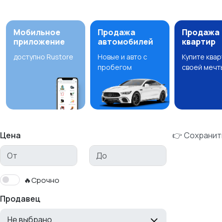
Мобильное
Продажа
Продажа
приложение
автомобилей
квартир
доступно Rustore
Новые и авто с
Купите ква
пробегом
своей мечт
Цена
👉 Сохранит
🔥Срочно
Продавец
Не выбрано