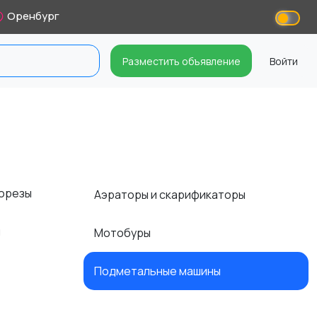
Оренбург
Разместить объявление
Войти
корезы
Аэраторы и скарификаторы
я
Мотобуры
ы
Подметальные машины