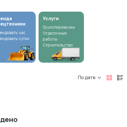
ренда
Услуги
пецтехники
Грузоперевозки
ендовать час
Отделочные
ендовать сутки
работы
Строительство
По дате
йдено