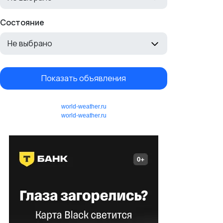
Состояние
Не выбрано
Показать объявления
world-weather.ru
world-weather.ru