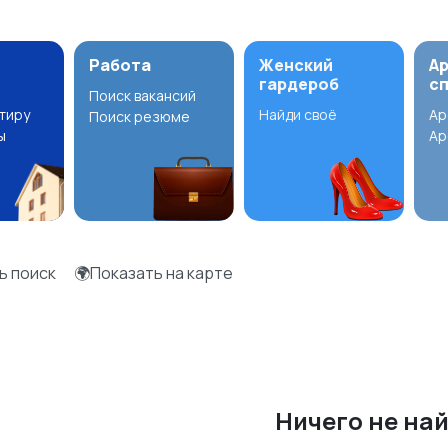
Работа
Женский
А
гардероб
с
Поиск вакансий
ртиру
Найди своё
Ар
Поиск резюме
ы
Ар
ь поиск
🌍Показать на карте
Ничего не на