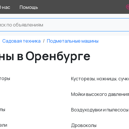
О нас
Помощь
Садовая техника
Подметальные машины
ы в Оренбурге
торы
Кусторезы, ножницы, суч
Мойки высокого давлени
илы
Воздуходувки и пылесос
ели
Дровоколы