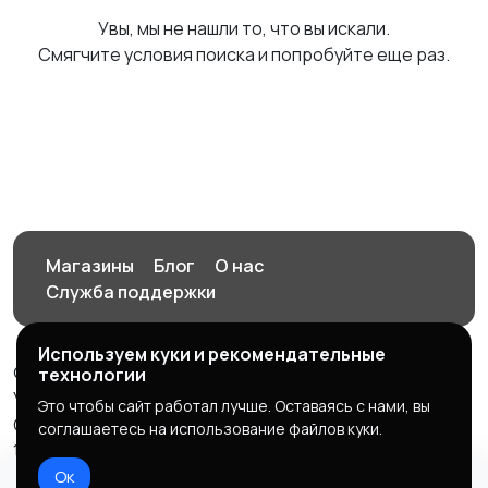
Увы, мы не нашли то, что вы искали.
Смягчите условия поиска и попробуйте еще раз.
Магазины
Блог
О нас
Служба поддержки
Используем куки и рекомендательные
© 2026 Орен-АЙ - Авто | Недвижимость | Работа |
технологии
Услуги
Это чтобы сайт работал лучше. Оставаясь с нами, вы
Создал Карусов Е.С ООО "ЦПК" ИНН 5609203278 ОГРН
соглашаетесь на использование файлов куки.
1235600008841
Ок